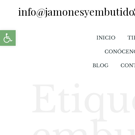
info@jamonesyembutido
Abrir barra de herramientas
INICIO
TI
CONÓCEN
BLOG
CON
Etiqu