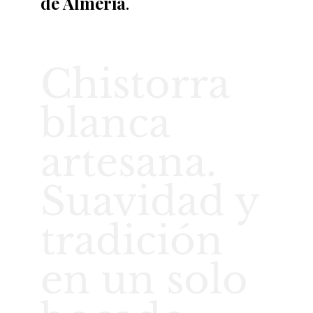
de Almería
.
Chistorra
blanca
artesana.
Suavidad y
tradición
en un solo