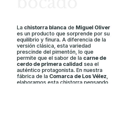
bocado
La
chistorra blanca
de
Miguel Oliver
es un producto que sorprende por su
equilibrio y finura. A diferencia de la
versión clásica, esta variedad
prescinde del pimentón, lo que
permite que el sabor de la
carne de
cerdo de primera calidad
sea el
auténtico protagonista. En nuestra
fábrica de la
Comarca de Los Vélez
,
elaboramos esta chistorra pensando
en los paladares que buscan una
experiencia más aromática y menos
picante.
Elaboración artesanal y
cuidada