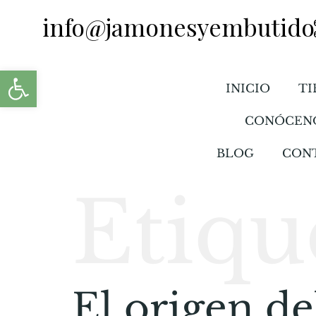
info@jamonesyembutido
Abrir barra de herramientas
INICIO
TI
CONÓCEN
BLOG
CON
Etiqu
El origen de