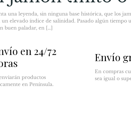
nta una leyenda, sin ninguna base histórica, que los ja
un elevado índice de salinidad. Pasado algún tiempo u
n buen paladar, en […]
nvío en 24/72
Envío g
oras
En compras cu
enviarán productos
sea igual o sup
camente en Península.