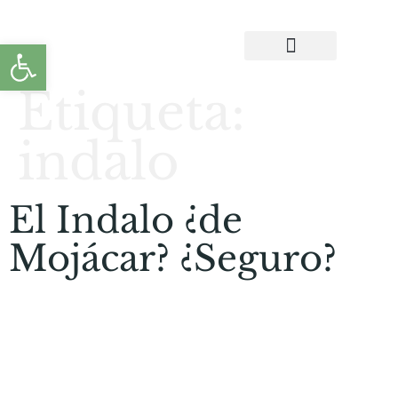
Abrir barra de herramientas
CONTACTA CON NOSOTROS
Etiqueta:
indalo
El Indalo ¿de
Mojácar? ¿Seguro?