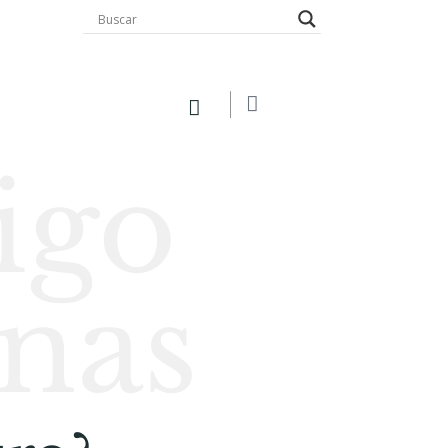
igo
nas