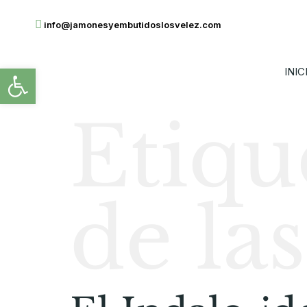
info@jamonesyembutidoslosvelez.com
Abrir barra de herramientas
INIC
Etiqu
de la