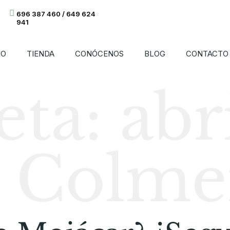
696 387 460 / 649 624
941
IO
TIENDA
CONÓCENOS
BLOG
CONTACTO
eta:
abr
s Colme