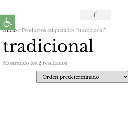
Abrir barra de herramientas
CONTACTA CON NOSOTROS
Inicio
/ Productos etiquetados “tradicional”
tradicional
Mostrando los 2 resultados