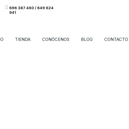
696 387 460 / 649 624
941
IO
TIENDA
CONÓCENOS
BLOG
CONTACTO