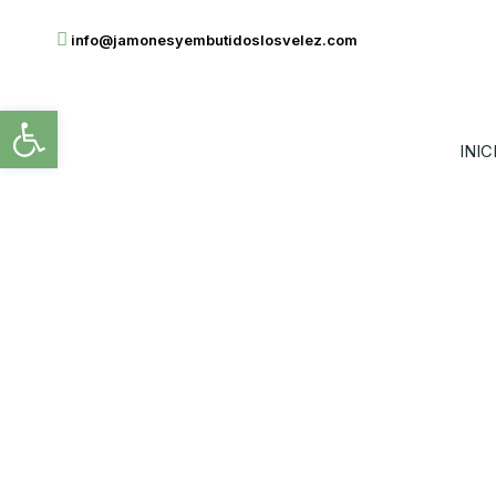
info@jamonesyembutidoslosvelez.com
Abrir barra de herramientas
INIC