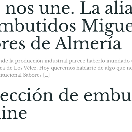
 nos une. La ali
mbutidos Migue
ores de Almería
de la producción industrial parece haberlo inundado t
rca de Los Vélez. Hoy queremos hablarte de algo que no
itucional Sabores […]
lección de embu
ine