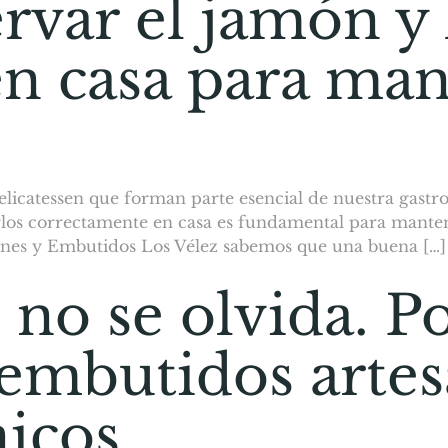
var el jamón y 
n casa para man
licatessen que forman parte esencial de nuestra gastr
rlos correctamente en casa es fundamental para mantene
ones y Embutidos Los Vélez sabemos que una buena […]
 no se olvida. P
 embutidos arte
nicos