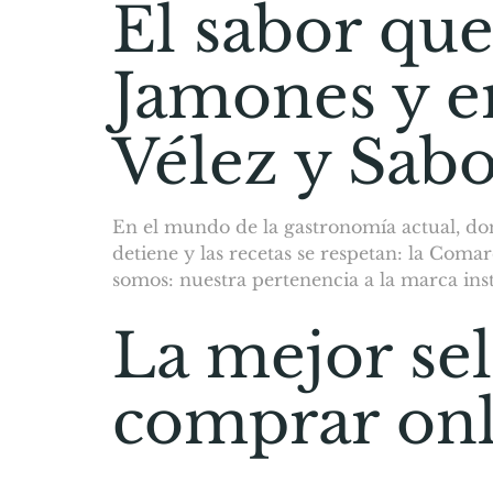
El sabor que
Jamones y e
Vélez y Sab
En el mundo de la gastronomía actual, don
detiene y las recetas se respetan: la Coma
somos: nuestra pertenencia a la marca inst
La mejor se
comprar onl