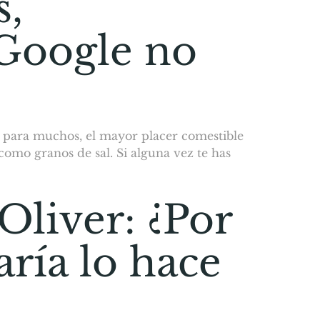
s,
 Google no
, para muchos, el mayor placer comestible
omo granos de sal. Si alguna vez te has
Oliver: ¿Por
aría lo hace