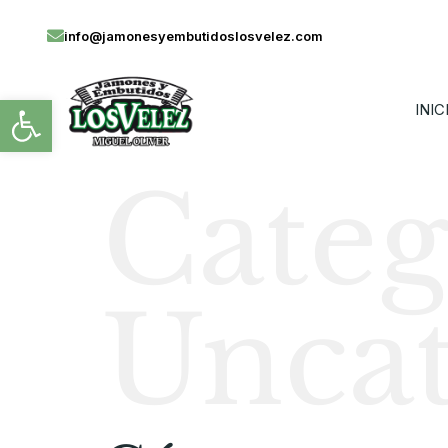
info@jamonesyembutidoslosvelez.com
Abrir barra de herramientas
INIC
Categ
Uncat