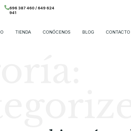
696 387 460 / 649 624
941
IO
TIENDA
CONÓCENOS
BLOG
CONTACTO
oría:
egoriz