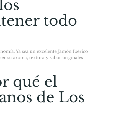
los
tener todo
onomía. Ya sea un excelente Jamón Ibérico
r su aroma, textura y sabor originales
or qué el
sanos de Los