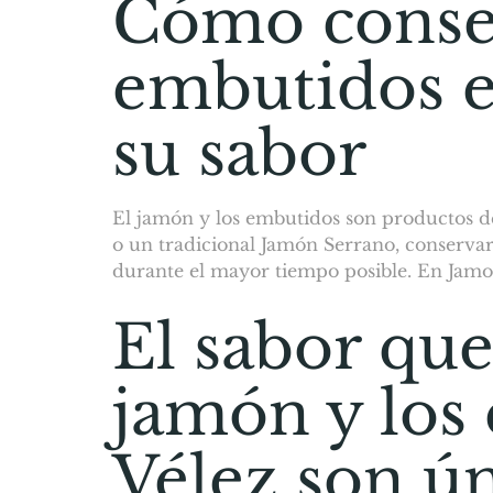
Cómo conser
embutidos e
su sabor
El jamón y los embutidos son productos de
o un tradicional Jamón Serrano, conserva
durante el mayor tiempo posible. En Jam
El sabor que
jamón y los
Vélez son ú