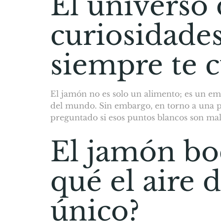
El universo 
curiosidade
siempre te 
El jamón no es solo un alimento; es un em
del mundo. Sin embargo, en torno a una pi
preguntado si esos puntos blancos son mal
El jamón bo
qué el aire 
único?