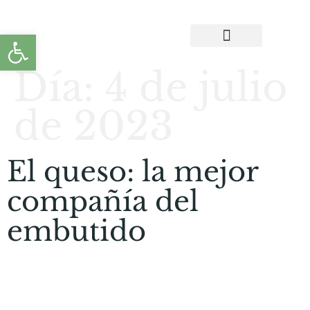
Abrir barra de herramientas
CONTACTA CON NOSOTROS
Día:
4 de julio
de 2023
El queso: la mejor
compañía del
embutido