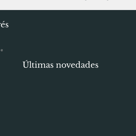
rés
De
Últimas novedades