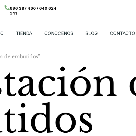
696 387 460 / 649 624
941
IO
TIENDA
CONÓCENOS
BLOG
CONTACTO
ón de embutidos”
tación 
tidos