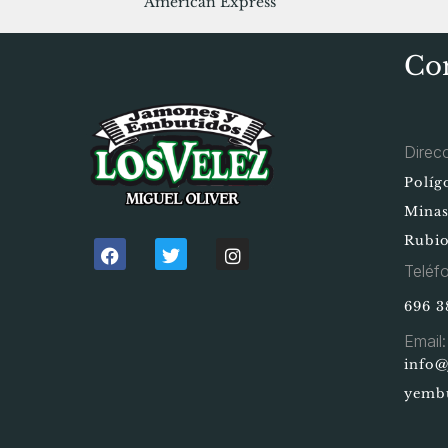
American Express
Co
Direc
Políg
Minas
Rubio
Teléf
696 3
Email:
info
yembu