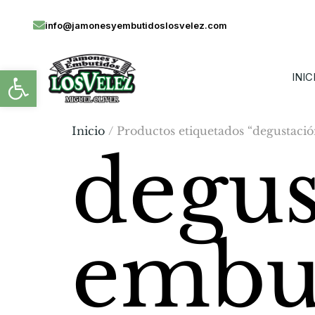
info@jamonesyembutidoslosvelez.com
Abrir barra de herramientas
INIC
Inicio
/ Productos etiquetados “degustaci
degus
embu