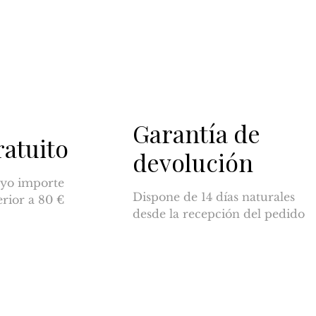
Garantía de
ratuito
devolución
yo importe
Dispone de 14 días naturales
erior a 80 €
desde la recepción del pedido