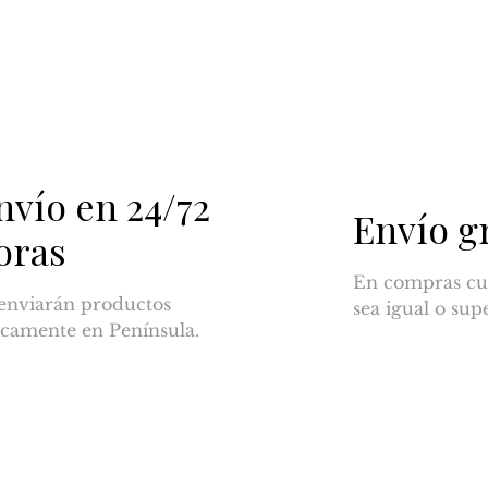
nvío en 24/72
Envío g
oras
En compras cu
enviarán productos
sea igual o sup
camente en Península.