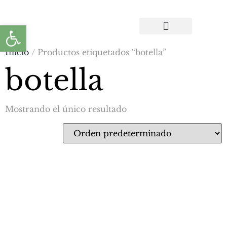
Abrir barra de herramientas
CONTACTA CON NOSOTROS
Inicio
/ Productos etiquetados “botella”
botella
Mostrando el único resultado